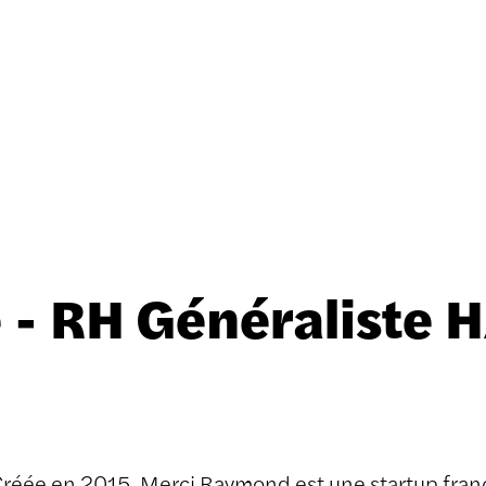
 - RH Généraliste H
réée en 2015, Merci Raymond est une startup fran