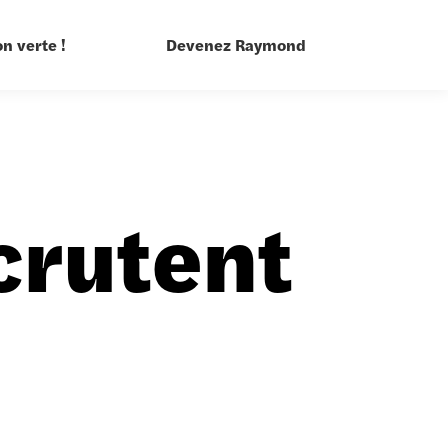
n verte !
Devenez Raymond
crutent