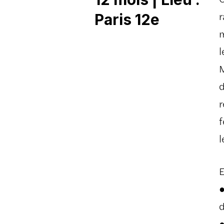
r
Paris 12e
m
l
M
d
r
f
l
E
●
d
●