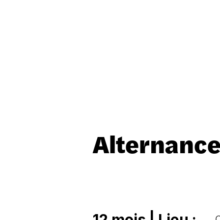
Alternance
12 mois | Lieu :
C