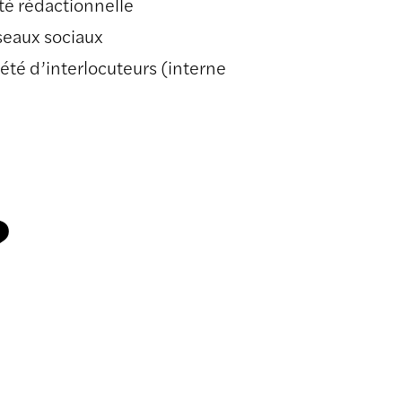
té rédactionnelle
éseaux sociaux
iété d’interlocuteurs (interne
?