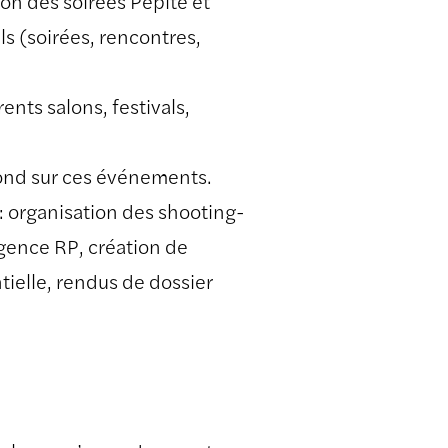
on des soirées Pépite et
 (soirées, rencontres,
nts salons, festivals,
ond sur ces événements.
: organisation des shooting-
agence RP, création de
tielle, rendus de dossier