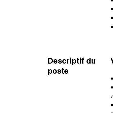
●
●
●
Descriptif du
poste
●
●
s
●