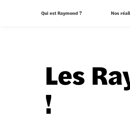
Qui est Raymond ?
Nos réal
Les Ra
!