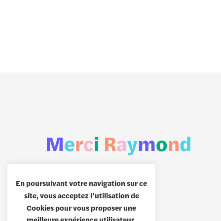
M
e
r
c
i
R
a
y
m
o
n
d
En poursuivant votre navigation sur ce
site, vous acceptez l’utilisation de
Cookies pour vous proposer une
meilleure expérience utilisateur.