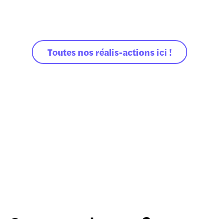
Lumi Clairsienne
Honorine
Toutes nos réalis-actions ici !
Merci Raymond fait du
bruit