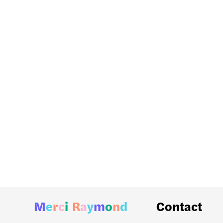
Segoffin
Lumi Clairsienne
Conflans Sainte
Eco quartier
Honorine
Cachan Pluriels
M
e
r
c
i
R
a
y
m
o
n
d
Contact