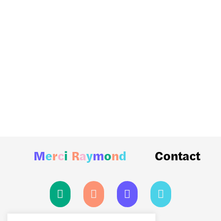
M
e
r
c
i
R
a
y
m
o
n
d
Contact