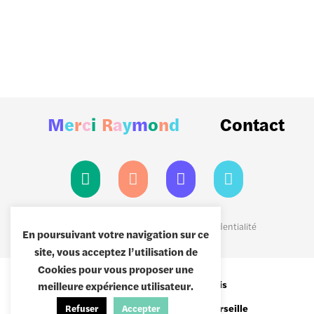
M
e
r
c
i
R
a
y
m
o
n
d
Contact
Mentions légales
|
Politiques de confidentialité
En poursuivant votre navigation sur ce
site, vous acceptez l’utilisation de
Cookies pour vous proposer une
8 passage Brulon,
75012 Paris
meilleure expérience utilisateur.
19 Quai de Rive Neuve,
13007 Marseille
Refuser
Accepter