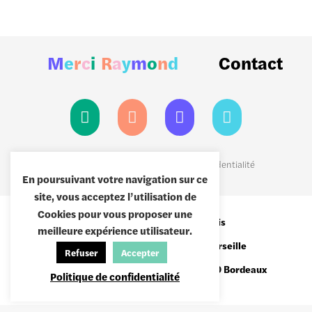
M
e
r
c
i
R
a
y
m
o
n
d
Contact
Mentions légales
|
Politiques de confidentialité
En poursuivant votre navigation sur ce
site, vous acceptez l’utilisation de
Cookies pour vous proposer une
8 passage Brulon,
75012 Paris
meilleure expérience utilisateur.
19 Quai de Rive Neuve,
13007 Marseille
Refuser
Accepter
Hangar 15, quai des Chartrons,
33000 Bordeaux
Politique de confidentialité