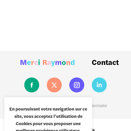
M
e
r
c
i
R
a
y
m
o
n
d
Contact
Mentions légales
|
Politiques de confidentialité
En poursuivant votre navigation sur ce
site, vous acceptez l’utilisation de
Cookies pour vous proposer une
8 passage Brulon,
75012 Paris
meilleure expérience utilisateur.