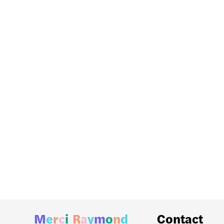
Maslo
Mercure
Change Now
Kube Hôtel
M
e
r
c
i
R
a
y
m
o
n
d
Contact