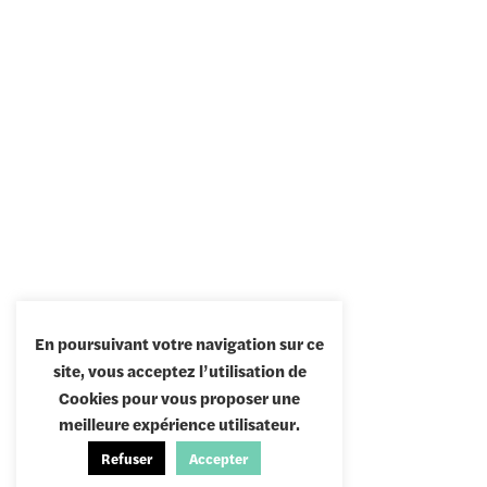
Mercure
Actions Design vegetal
Par
Antoine Lerebour
mai 3, 2024
En poursuivant votre navigation sur ce
Mimosa restaurant
site, vous acceptez l’utilisation de
Cookies pour vous proposer une
meilleure expérience utilisateur.
Refuser
Accepter
1
2
3
→