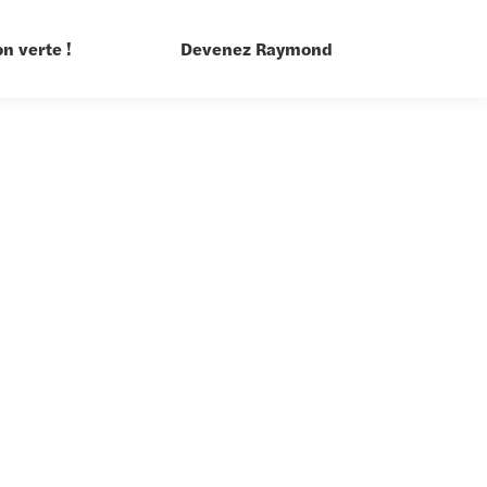
n verte !
Devenez Raymond
sign végétal
riculture urbaine &
odiversité
aysage
tretien
périentiel
culturation au vivant