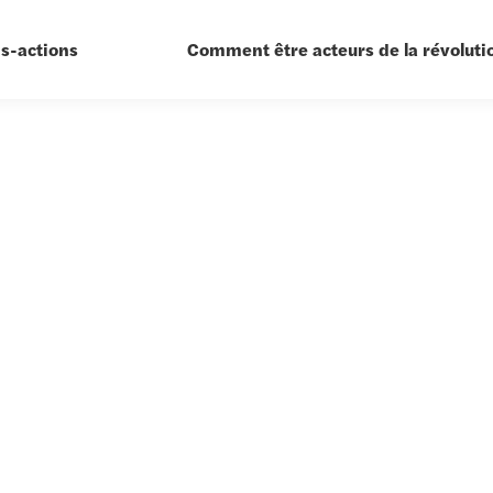
is-actions
Comment être acteurs de la révolutio
De
lis-
Ag
Bi
P
s
En
Ex
Ac