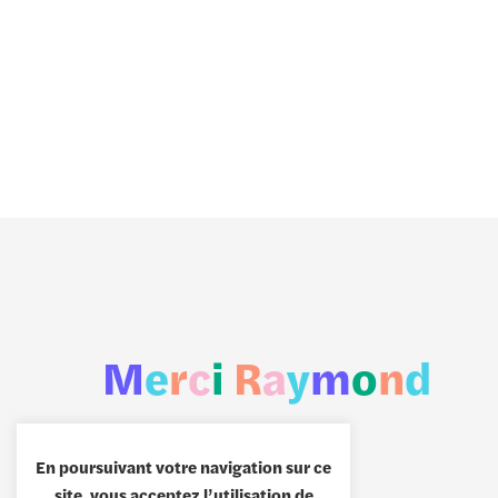
Saint-
Jardin
Raphaël
Boulanger
M
e
r
c
i
R
a
y
m
o
n
d
En poursuivant votre navigation sur ce
site, vous acceptez l’utilisation de