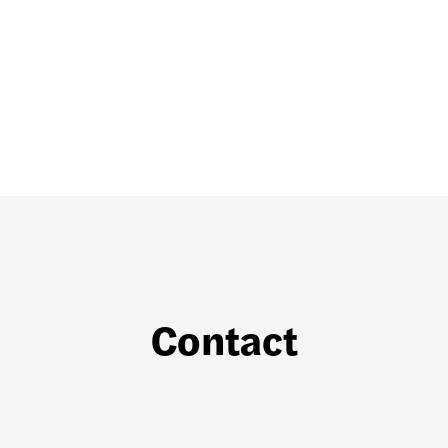
Lumi
Segoffin
Clairsienne
Contact