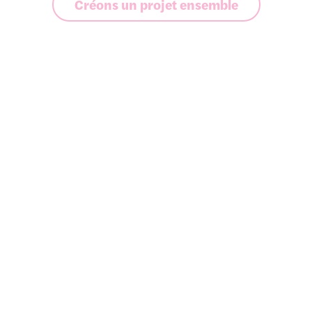
Créons un projet ensemble
The Botanist
Action Aigle
Experience