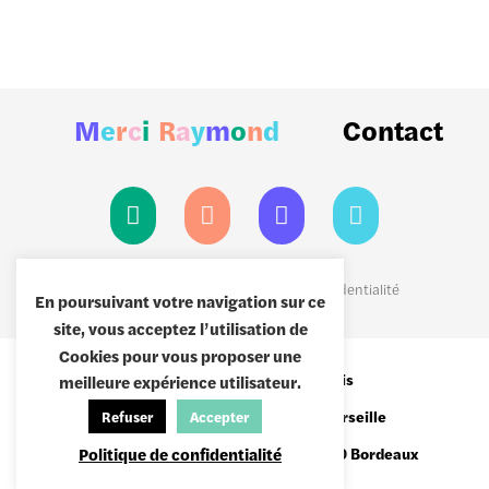
M
e
r
c
i
R
a
y
m
o
n
d
Contact
Mentions légales
|
Politiques de confidentialité
En poursuivant votre navigation sur ce
site, vous acceptez l’utilisation de
Cookies pour vous proposer une
8 passage Brulon,
75012 Paris
meilleure expérience utilisateur.
19 Quai de Rive Neuve,
13007 Marseille
Refuser
Accepter
Hangar 15, quai des Chartrons,
Politique de confidentialité
33000 Bordeaux